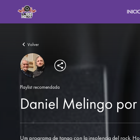
INICI
Volver
Playlist recomendada
Daniel Melingo por 
Um programa de tango con la insolencia del rock. Ho