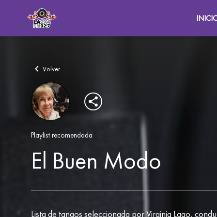
INICI
Volver
Playlist recomendada
El Buen Modo
Lista de tangos seleccionada por Virginia Lago, cond