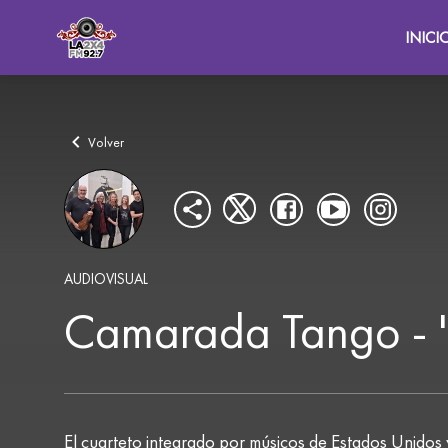
INICI
Volver
AUDIOVISUAL
Camarada Tango - 
El cuarteto integrado por músicos de Estados Unidos 