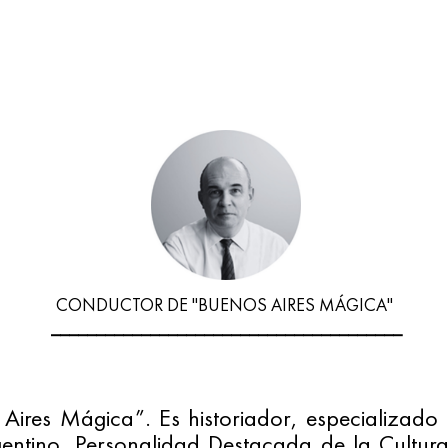
CONDUCTOR DE "BUENOS AIRES MÁGICA"

_______________________________________
ires Mágica”. Es historiador, especializado e
entino. Personalidad Destacada de la Cultura 