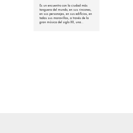
Es un encuentro con la ciudad más
tanguera del mundo, en sus rincones,
en sus personajes, en sus edificios, en
todas sus maravillas, a través de la
gran música del siglo XX, una
recorrida con la imaginación por la
gran ciudad del Plata.